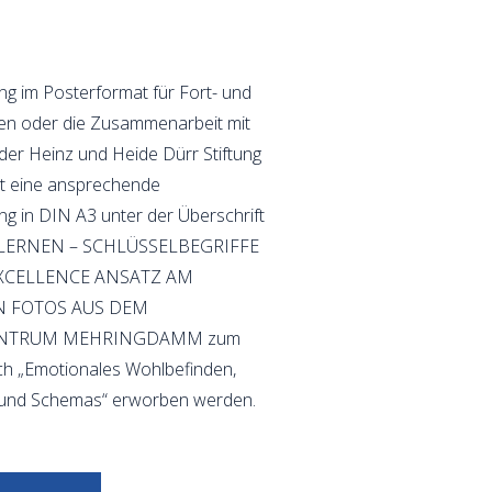
Netzwerk"
ng im Posterformat für Fort- und
gen oder die Zusammenarbeit mit
der Heinz und Heide Dürr Stiftung
rt eine ansprechende
ng in DIN A3 unter der Überschrift
 LERNEN – SCHLÜSSELBEGRIFFE
EXCELLENCE ANSATZ AM
ON FOTOS AUS DEM
ENTRUM MEHRINGDAMM zum
h „Emotionales Wohlbefinden,
t und Schemas“ erworben werden.
…