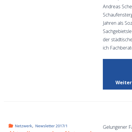
Andreas Schen
Schaufensterge
Jahren als Soz
Sachgebietsle
der städtisch
ich Fachbera
Weiter
,
Netzwerk
Newsletter 2017/1
Gelungener Fa