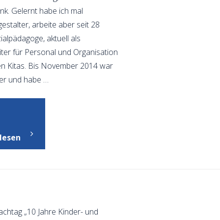
k. Gelernt habe ich mal
stalter, arbeite aber seit 28
ialpädagoge, aktuell als
iter für Personal und Organisation
en Kitas. Bis November 2014 war
ter und habe …
"Gesichter
des
lesen
Netzwerks"
chtag „10 Jahre Kinder- und