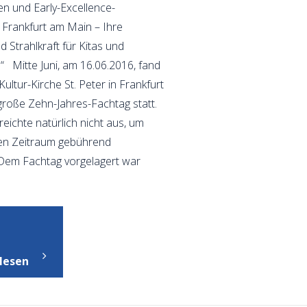
en und Early-Excellence-
n Frankfurt am Main – Ihre
 Strahlkraft für Kitas und
 Mitte Juni, am 16.06.2016, fand
Kultur-Kirche St. Peter in Frankfurt
roße Zehn-Jahres-Fachtag statt.
eichte natürlich nicht aus, um
gen Zeitraum gebührend
 Dem Fachtag vorgelagert war
"Aktuelles
aus
lesen
dem