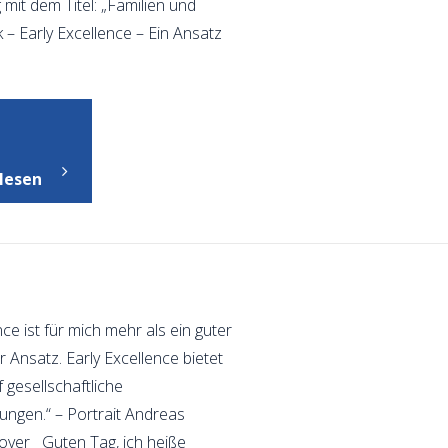
mit dem Titel: „Familien und
k – Early Excellence – Ein Ansatz
"Aktuelles
aus
lesen
dem
Netzwerk"
nce ist für mich mehr als ein guter
 Ansatz. Early Excellence bietet
 gesellschaftliche
ngen.“ – Portrait Andreas
over Guten Tag, ich heiße