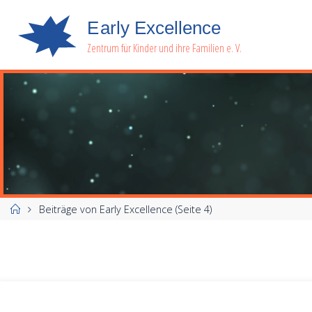
E
a
r
l
y
E
x
c
e
l
l
e
n
c
e
Zentrum für Kinder und ihre Familien e. V.
Start
Beiträge von Early Excellence
(Seite 4)