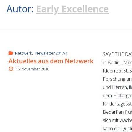
Autor:
Early Excellence
,
Netzwerk
Newsletter 2017/1
SAVE THE DAT
Aktuelles aus dem Netzwerk
in Berlin: „M
16. November 2016
Ideen zu ‚S
Forschung un
und Herren, l
dem Hintergr
Kindertagess
Bedarf an frü
sich mit wach
kann die Qual