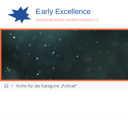
E
a
r
l
y
E
x
c
e
l
l
e
n
c
e
Zentrum für Kinder und ihre Familien e. V.
Start
Archiv für die Kategorie „Portrait“