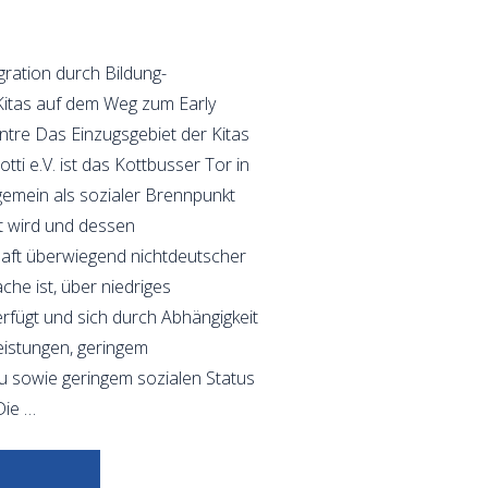
tegration durch Bildung-
Kitas auf dem Weg zum Early
ntre Das Einzugsgebiet der Kitas
tti e.V. ist das Kottbusser Tor in
lgemein als sozialer Brennpunkt
rt wird und dessen
ft überwiegend nichtdeutscher
che ist, über niedriges
fügt und sich durch Abhängigkeit
eistungen, geringem
u sowie geringem sozialen Status
Die …
"Portrait"