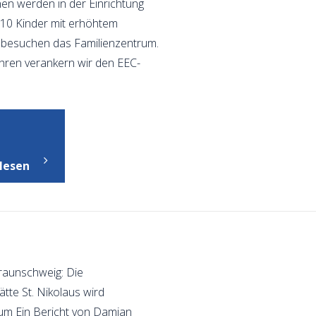
en werden in der Einrichtung
 10 Kinder mit erhöhtem
 besuchen das Familienzentrum.
Jahren verankern wir den EEC-
"Portrait"
lesen
raunschweig: Die
ätte St. Nikolaus wird
um Ein Bericht von Damian