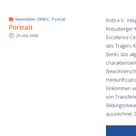
,
Newsletter 2008/2
Portrait
Kotti e.V.: In
Portrait
Kreuzberger 
29. Mai 2008
Excellence Ce
des Trägers Ko
Berlin, das al
charakterisie
Bewohnerscha
Herkunftsspra
Einkommen ver
von Transferl
Bildungsnivea
auszeichnet. 