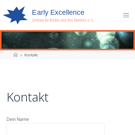
E
a
r
l
y
E
x
c
e
l
l
e
n
c
e
Zentrum für Kinder und ihre Familien e. V.
Start
Kontakt
Kontakt
Dein Name