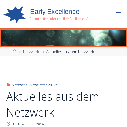
E
a
r
l
y
E
x
c
e
l
l
e
n
c
e
Zentrum für Kinder und ihre Familien e. V.
Start
Netzwerk
Aktuelles aus dem Netzwerk
,
Netzwerk
Newsletter 2017/1
Aktuelles aus dem
Netzwerk
16. November 2016