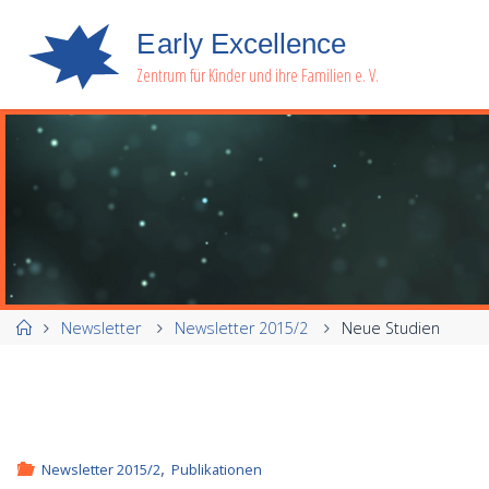
E
a
r
l
y
E
x
c
e
l
l
e
n
c
e
Zentrum für Kinder und ihre Familien e. V.
Start
Newsletter
Newsletter 2015/2
Neue Studien
,
Newsletter 2015/2
Publikationen