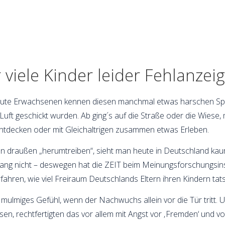
viele Kinder leider Fehlanzei
er heute Erwachsenen kennen diesen manchmal etwas harschen S
Luft geschickt wurden. Ab ging´s auf die Straße oder die Wiese, 
Entdecken oder mit Gleichaltrigen zusammen etwas Erleben.
ppen draußen „herumtreiben“, sieht man heute in Deutschland ka
slang nicht – deswegen hat die ZEIT beim Meinungsforschungsin
fahren, wie viel Freiraum Deutschlands Eltern ihren Kindern tat
mulmiges Gefühl, wenn der Nachwuchs allein vor die Tür tritt. U
ssen, rechtfertigten das vor allem mit Angst vor ‚Fremden‘ und v