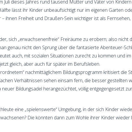
im Juli dieses Jahres rund tausend Mütter und Väter von Kindern
älfte lässt ihr Kinder unbeaufsichtigt nur im eigenen Garten o
r – ihnen Freiheit und Draußen-Sein wichtiger ist als Fernsehen
nder, sich „erwachsenenfreie“ Freiräume zu erobern; also nicht
an genau nicht den Sprung über die fantasierte Abenteuer-Schl
utet auch, mit sozialen Situationen zurecht zu kommen und im 
etzt gleich, aber auch für später im Berufsleben.
rordnetem“ nachmittäglichem Bildungsprogramm kritisiert die St
infachen Verhältnissen sehen einsam fern, die besser gestellte
n neuer Bildungsadel herangezüchtet, völlig entgegengesetzt 
leute eine „spielenswerte“ Umgebung, in der sich Kinder wiede
rwachsenen? Die könnten dann zum Wohle ihrer Kinder wieder le