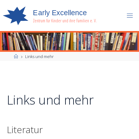
E
a
r
l
y
E
x
c
e
l
l
e
n
c
e
Zentrum für Kinder und ihre Familien e. V.
Start
Links und mehr
Links und mehr
Literatur