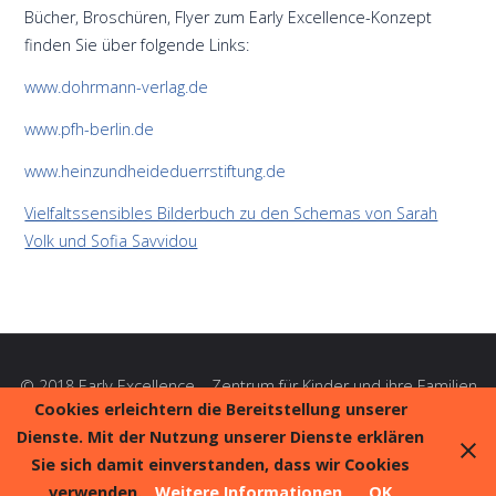
Bücher, Broschüren, Flyer zum Early Excellence-Konzept
finden Sie über folgende Links:
www.dohrmann-verlag.de
www.pfh-berlin.de
www.heinzundheideduerrstiftung.de
Vielfaltssensibles Bilderbuch zu den Schemas von Sarah
Volk und Sofia Savvidou
© 2018 Early Excellence – Zentrum für Kinder und ihre Familien
e. V. |
Impressum
|
Datenschutz
Cookies erleichtern die Bereitstellung unserer
Dienste. Mit der Nutzung unserer Dienste erklären
Sie sich damit einverstanden, dass wir Cookies
Präsentiert von
Fluida
&
WordPress.
verwenden.
Weitere Informationen
OK