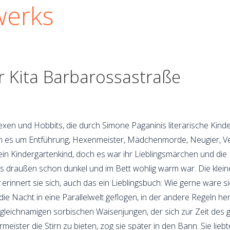
werks
r Kita Barbarossastraße
Hexen und Hobbits, die durch Simone Paganinis literarische Kinderw
 es um Entführung, Hexenmeister, Mädchenmorde, Neugier, Ver
r ein Kindergartenkind, doch es war ihr Lieblingsmärchen und d
s draußen schon dunkel und im Bett wohlig warm war. Die klein
r
erinnert sie sich, auch das ein Lieblingsbuch: Wie gerne wäre 
 Nacht in eine Parallelwelt geflogen, in der andere Regeln he
 gleichnamigen sorbischen Waisenjungen, der sich zur Zeit des 
ster die Stirn zu bieten, zog sie später in den Bann. Sie liebte