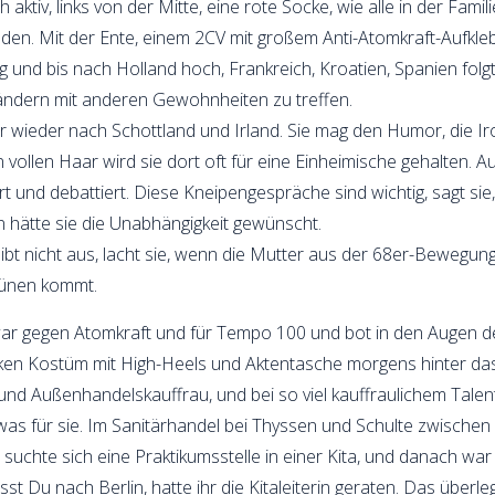
 aktiv, links von der Mitte, eine rote Socke, wie alle in der Fami
tanden. Mit der Ente, einem 2CV mit großem Anti-Atomkraft-Aufkle
g und bis nach Holland hoch, Frankreich, Kroatien, Spanien folg
ndern mit anderen Gewohnheiten zu treffen.
wieder nach Schottland und Irland. Sie mag den Humor, die Ironie
ollen Haar wird sie dort oft für eine Einheimische gehalten. Auc
t und debattiert. Diese Kneipengespräche sind wichtig, sagt 
n hätte sie die Unabhängigkeit gewünscht.
 bleibt nicht aus, lacht sie, wenn die Mutter aus der 68er-Beweg
rünen kommt.
ar gegen Atomkraft und für Tempo 100 und bot in den Augen der
icken Kostüm mit High-Heels und Aktentasche morgens hinter da
nd Außenhandelskauffrau, und bei so viel kauffraulichem Talent
was für sie. Im Sanitärhandel bei Thyssen und Schulte zwische
ie suchte sich eine Praktikumsstelle in einer Kita, und danach wa
 Du nach Berlin, hatte ihr die Kitaleiterin geraten. Das überleg