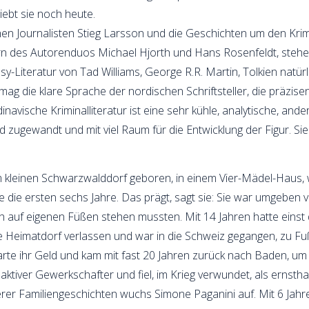
liebt sie noch heute.
hen Journalisten Stieg Larsson und die Geschichten um den Kri
n des Autorenduos Michael Hjorth und Hans Rosenfeldt, stehe
-Literatur von Tad Williams, George R.R. Martin, Tolkien natür
mag die klare Sprache der nordischen Schriftsteller, die präzise
navische Kriminalliteratur ist eine sehr kühle, analytische, and
zugewandt und mit viel Raum für die Entwicklung der Figur. Si
kleinen Schwarzwalddorf geboren, in einem Vier-Mädel-Haus, wi
 die ersten sechs Jahre. Das prägt, sagt sie: Sie war umgeben 
h auf eigenen Füßen stehen mussten. Mit 14 Jahren hatte einst
zige Heimatdorf verlassen und war in die Schweiz gegangen, zu 
arte ihr Geld und kam mit fast 20 Jahren zurück nach Baden, u
aktiver Gewerkschafter und fiel, im Krieg verwundet, als ernstha
er Familiengeschichten wuchs Simone Paganini auf. Mit 6 Jahren 