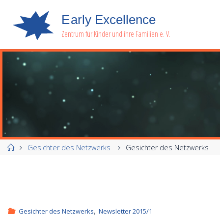
E
a
r
l
y
E
x
c
e
l
l
e
n
c
e
Zentrum für Kinder und ihre Familien e. V.
Start
Gesichter des Netzwerks
Gesichter des Netzwerks
,
Gesichter des Netzwerks
Newsletter 2015/1