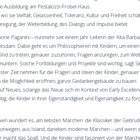
ie Ausbildung am Pestalozzi-Fröbel-Haus.
n, wo sie Vielfalt, Gelassenheit, Toleranz, Kultur und Freiheit sc
regung, der Weiterbildung, des Dialogs und Impulse bietet.
imone Paganini – nunmehr seit einem Jahr Leiterin der Kita Bar
tsdam. Dabei geht es um Philosophieren mit Kindern, um einen
 Kind zu treten, genauer zuzuhören, Fragen anzuregen, zum We
untern. Solche Fortbildungen und Projekte sind wichtig, sagt S
sster Zeit nehmen für die Fragen und Ideen der Kinder, genaue
n die Möglichkeit eröffnen, ganze Gedankengebäude zu bauen.
auf Neues, solange das Neue sich im Kontext von Early Excellen
htig, die Kinder in ihrer Eigenständigkeit und Eigenartigkeit zu 
 wen wundert es, am liebsten Märchen: die Klassiker der Gebrü
orwegen, aus Island, daneben moderne Märchen – und wenn sie v
hr macht das Spaß. Und die Kinder sind fasziniert von der Märche