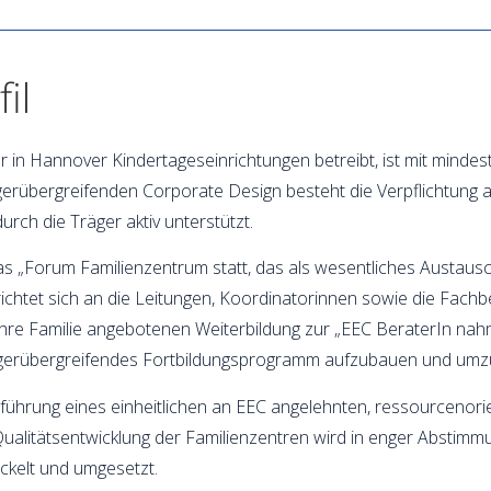
il
der in Hannover Kindertageseinrichtungen betreibt, ist mit min
erübergreifenden Corporate Design besteht die Verpflichtung a
urch die Träger aktiv unterstützt.
s „Forum Familienzentrum statt, das als wesentliches Austausc
 richtet sich an die Leitungen, Koordinatorinnen sowie die Fach
 ihre Familie angebotenen Weiterbildung zur „EEC BeraterIn 
 trägerübergreifendes Fortbildungsprogramm aufzubauen und umz
 Einführung eines einheitlichen an EEC angelehnten, ressourcen
Qualitätsentwicklung der Familienzentren wird in enger Abstim
ckelt und umgesetzt.