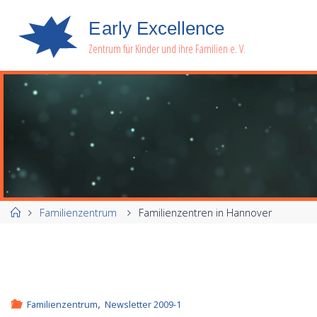
E
a
r
l
y
E
x
c
e
l
l
e
n
c
e
Zentrum für Kinder und ihre Familien e. V.
Start
Familienzentrum
Familienzentren in Hannover
,
Familienzentrum
Newsletter 2009-1