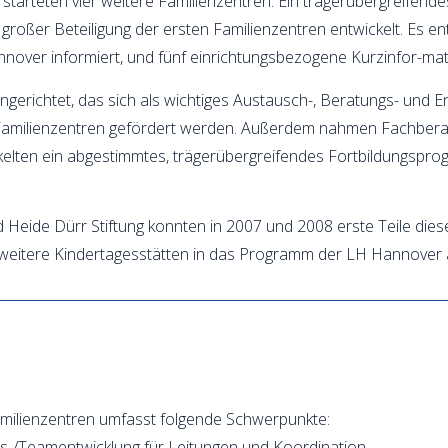
tarteten vier weitere Familienzentren. Ein trägerübergreifend
roßer Beteiligung der ersten Familienzentren entwickelt. Es ent
nover informiert, und fünf einrichtungsbezogene Kurzinfor-mat
erichtet, das sich als wichtiges Austausch-, Beratungs- und En
Familienzentren gefördert werden. Außerdem nahmen Fachbera
wickelten ein abgestimmtes, trägerübergreifendes Fortbildungsp
Heide Dürr Stiftung konnten in 2007 und 2008 erste Teile di
 weitere Kindertagesstätten in das Programm der LH Hannove
milienzentren umfasst folgende Schwerpunkte:
-/Teamentwicklung für Leitungen und Koordination