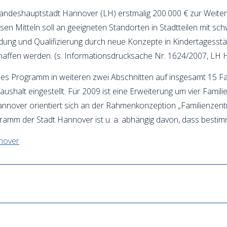
andeshauptstadt Hannover (LH) erstmalig 200.000 € zur Weiter
sen Mitteln soll an geeigneten Standorten in Stadtteilen mit schw
ung und Qualifizierung durch neue Konzepte in Kindertagesstät
affen werden. (s. Informationsdrucksache Nr. 1624/2007, LH 
ses Programm in weiteren zwei Abschnitten auf insgesamt 15 Fa
ushalt eingestellt. Für 2009 ist eine Erweiterung um vier Famil
Hannover orientiert sich an der Rahmenkonzeption „Familienze
ramm der Stadt Hannover ist u. a. abhängig davon, dass bestim
nover