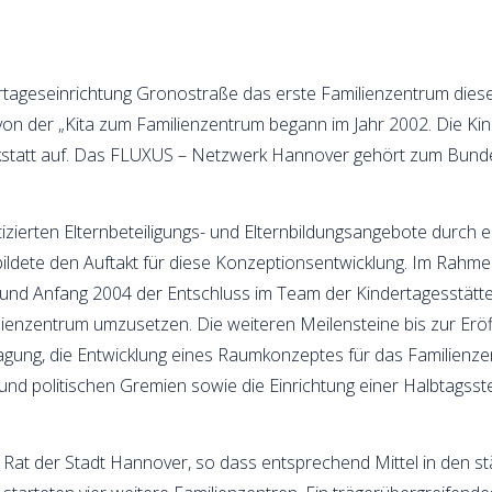
dertageseinrichtung Gronostraße das erste Familienzentrum dies
on der „Kita zum Familienzentrum begann im Jahr 2002. Die Ki
kstatt auf. Das FLUXUS – Netzwerk Hannover gehört zum Bun
aktizierten Elternbeteiligungs- und Elternbildungsangebote durch 
bildete den Auftakt für diese Konzeptionsentwicklung. Im Rahm
 und Anfang 2004 der Entschluss im Team der Kindertagesstätte
lienzentrum umzusetzen. Die weiteren Meilensteine bis zur Erö
ragung, die Entwicklung eines Raumkonzeptes für das Familienz
nd politischen Gremien sowie die Einrichtung einer Halbtagsste
at der Stadt Hannover, so dass entsprechend Mittel in den stä