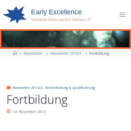
E
a
r
l
y
E
x
c
e
l
l
e
n
c
e
Zentrum für Kinder und ihre Familien e. V.
Start
Newsletter
Newsletter 2013/2
Fortbildung
,
Newsletter 2013/2
Weiterbildung & Qualifizierung
Fortbildung
13. November 2013