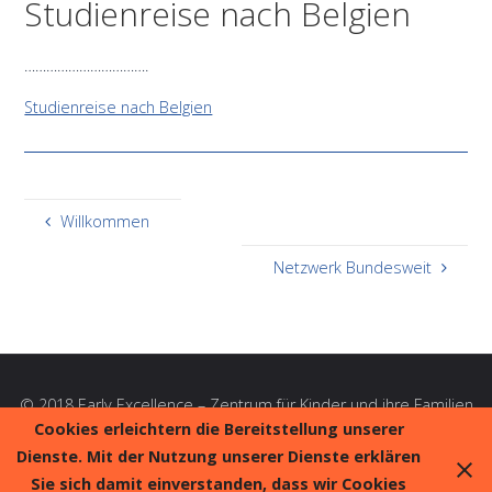
Studienreise nach Belgien
…………………………….
Studienreise nach Belgien
Willkommen
Netzwerk Bundesweit
© 2018 Early Excellence – Zentrum für Kinder und ihre Familien
e. V. |
Impressum
|
Datenschutz
Cookies erleichtern die Bereitstellung unserer
Dienste. Mit der Nutzung unserer Dienste erklären
Sie sich damit einverstanden, dass wir Cookies
Präsentiert von
Fluida
&
WordPress.