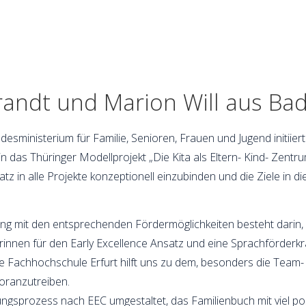
brandt und Marion Will aus Ba
desministerium für Familie, Senioren, Frauen und Jugend initiier
 das Thüringer Modellprojekt „Die Kita als Eltern- Kind- Zentrum
satz in alle Projekte konzeptionell einzubinden und die Ziele 
ung mit den entsprechenden Fördermöglichkeiten besteht darin, 
torinnen für den Early Excellence Ansatz und eine Sprachförderk
ie Fachhochschule Erfurt hilft uns zu dem, besonders die Team-
oranzutreiben.
gsprozess nach EEC umgestaltet, das Familienbuch mit viel pos