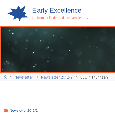
E
a
r
l
y
E
x
c
e
l
l
e
n
c
e
Zentrum für Kinder und ihre Familien e. V.
Start
Newsletter
Newsletter 2012/2
EEC in Thüringen
Newsletter 2012/2