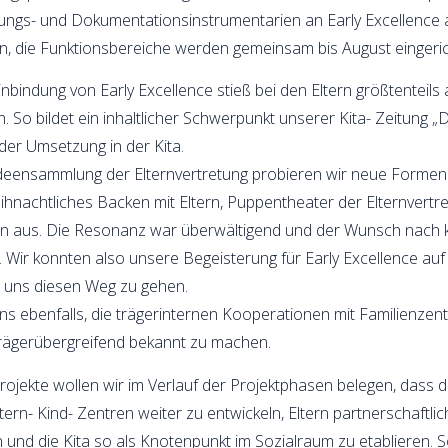
htungs- und Dokumentationsinstrumentarien an Early Excellence
n, die Funktionsbereiche werden gemeinsam bis August eingeric
inbindung von Early Excellence stieß bei den Eltern größtenteils
 So bildet ein inhaltlicher Schwerpunkt unserer Kita- Zeitung „D
der Umsetzung in der Kita.
Ideensammlung der Elternvertretung probieren wir neue Forme
ihnachtliches Backen mit Eltern, Puppentheater der Elternvert
en aus. Die Resonanz war überwältigend und der Wunsch nach ko
rt. Wir konnten also unsere Begeisterung für Early Excellence 
it uns diesen Weg zu gehen.
s ebenfalls, die trägerinternen Kooperationen mit Familienzent
trägerübergreifend bekannt zu machen.
rojekte wollen wir im Verlauf der Projektphasen belegen, dass d
tern- Kind- Zentren weiter zu entwickeln, Eltern partnerschaftl
 und die Kita so als Knotenpunkt im Sozialraum zu etablieren. S