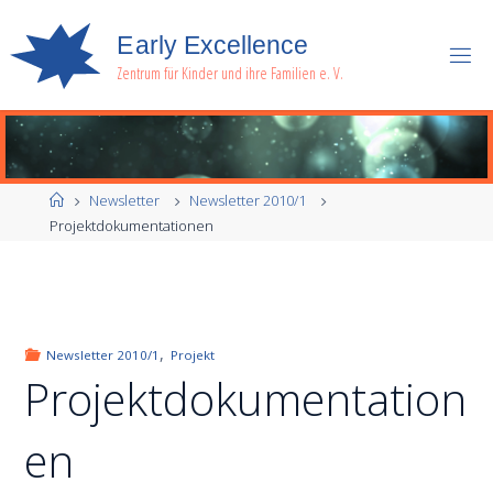
E
a
r
l
y
E
x
c
e
l
l
e
n
c
e
Zentrum für Kinder und ihre Familien e. V.
Start
Newsletter
Newsletter 2010/1
Projektdokumentationen
,
Newsletter 2010/1
Projekt
Projektdokumentation
en