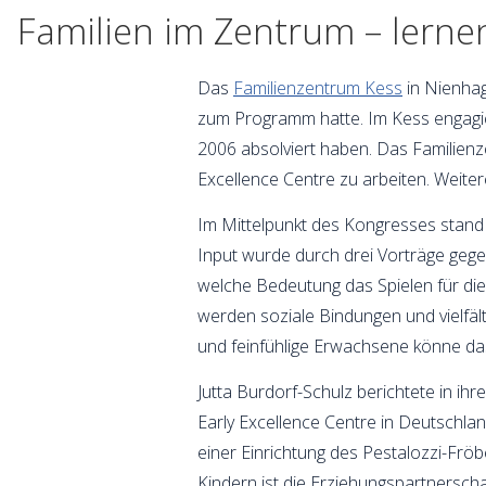
Familien im Zentrum – lerne
Das
Familienzentrum Kess
in Nienhag
zum Programm hatte. Im Kess engagier
2006 absolviert haben. Das Familienz
Excellence Centre zu arbeiten. Weiter
Im Mittelpunkt des Kongresses stan
Input wurde durch drei Vorträge gege
welche Bedeutung das Spielen für di
werden soziale Bindungen und vielfä
und feinfühlige Erwachsene könne das
Jutta Burdorf-Schulz berichtete in ih
Early Excellence Centre in Deutschland
einer Einrichtung des Pestalozzi-Fr
Kindern ist die Erziehungspartnerschaf