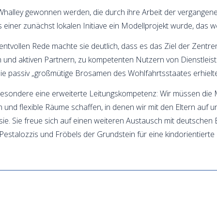
Whalley gewonnen werden, die durch ihre Arbeit der vergangene
s einer zunächst lokalen Initiave ein Modellprojekt wurde, das 
tvollen Rede machte sie deutlich, dass es das Ziel der Zentren
n und aktiven Partnern, zu kompetenten Nutzern von Dienstleistu
die passiv „großmütige Brosamen des Wohlfahrtsstaates erhielt
sbesondere eine erweiterte Leitungskompetenz: Wir müssen di
 und flexible Räume schaffen, in denen wir mit den Eltern auf u
. Sie freue sich auf einen weiteren Austausch mit deutschen Ei
Pestalozzis und Fröbels der Grundstein für eine kindorientierte