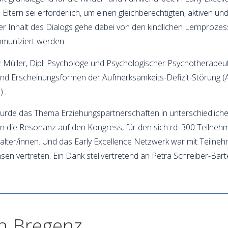
ern sei erforderlich, um einen gleichberechtigten, aktiven und
er Inhalt des Dialogs gehe dabei von den kindlichen Lernproze
mmuniziert werden.
tz Müller, Dipl. Psychologe und Psychologischer Psychotherapeut
 und Erscheinungsformen der Aufmerksamkeits-Defizit-Störung 
 .
wurde das Thema Erziehungspartnerschaften in unterschiedli
in die Resonanz auf den Kongress, für den sich rd. 300 Teilneh
alter/innen. Und das Early Excellence Netzwerk war mit Teilne
n vertreten. Ein Dank stellvertretend an Petra Schreiber-Bart
in Bregenz