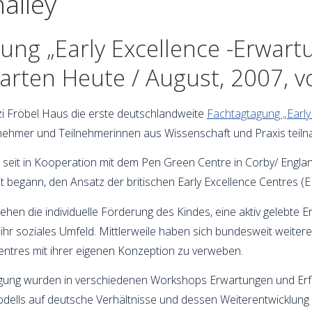
alley
gung „Early Excellence -Erwa
garten Heute / August, 2007, 
zi Fröbel Haus die erste deutschlandweite
Fachtagtagung „Early
ilnehmer und Teilnehmerinnen aus Wissenschaft und Praxis teil
 seit in Kooperation mit dem Pen Green Centre in Corby/ England 
it begann, den Ansatz der britischen Early Excellence Centres (
en die individuelle Förderung des Kindes, eine aktiv gelebte E
 ihr soziales Umfeld. Mittlerweile haben sich bundesweit weite
entres mit ihrer eigenen Konzeption zu verweben.
gung wurden in verschiedenen Workshops Erwartungen und Erfa
odells auf deutsche Verhältnisse und dessen Weiterentwicklung