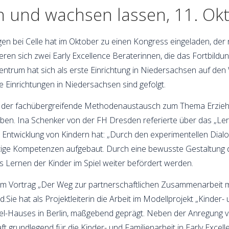
n und wachsen lassen, 11. Ok
en bei Celle hat im Oktober zu einen Kongress eingeladen, der
en sich zwei Early Excellence Beraterinnen, die das Fortbild
entrum hat sich als erste Einrichtung in Niedersachsen auf den
e Einrichtungen in Niedersachsen sind gefolgt.
d der fachübergreifende Methodenaustausch zum Thema Erziehu
ben. Ina Schenker von der FH Dresden referierte über das „Ler
e Entwicklung von Kindern hat: „Durch den experimentellen Dia
ltige Kompetenzen aufgebaut. Durch eine bewusste Gestaltung 
 Lernen der Kinder im Spiel weiter befördert werden.
rem Vortrag „Der Weg zur partnerschaftlichen Zusammenarbeit mi
.Sie hat als Projektleiterin die Arbeit im Modellprojekt „Kinder-
öbel-Hauses in Berlin, maßgebend geprägt. Neben der Anregung 
t grundlegend für die Kinder- und Familienarbeit in Early Excelle