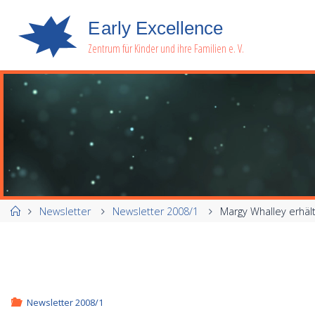
E
a
r
l
y
E
x
c
e
l
l
e
n
c
e
Zentrum für Kinder und ihre Familien e. V.
Start
Newsletter
Newsletter 2008/1
Margy Whalley erhält
Newsletter 2008/1