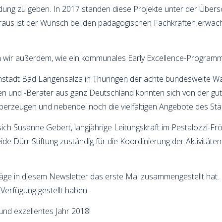
ldung zu geben. In 2017 standen diese Projekte unter der Übers
eraus ist der Wunsch bei den pädagogischen Fachkräften erwach
en wir außerdem, wie ein kommunales Early Excellence-Program
stadt Bad Langensalza in Thüringen der achte bundesweite Wa
en und -Berater aus ganz Deutschland konnten sich von der gut
erzeugen und nebenbei noch die vielfältigen Angebote des Stä
sich Susanne Gebert, langjährige Leitungskraft im Pestalozzi-Frö
eide Dürr Stiftung zuständig für die Koordinierung der Aktivitä
träge in diesem Newsletter das erste Mal zusammengestellt hat
 Verfügung gestellt haben.
und exzellentes Jahr 2018!