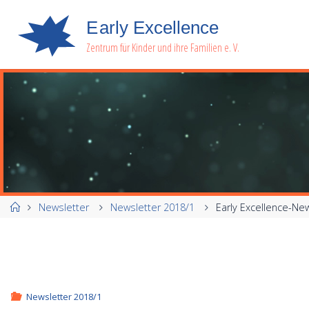
E
a
r
l
y
E
x
c
e
l
l
e
n
c
e
Zentrum für Kinder und ihre Familien e. V.
Start
Newsletter
Newsletter 2018/1
Early Excellence-Ne
Newsletter 2018/1