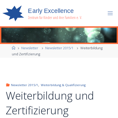
E
a
r
l
y
E
x
c
e
l
l
e
n
c
e
Zentrum für Kinder und ihre Familien e. V.
Start
Newsletter
Newsletter 2015/1
Weiterbildung
und Zertifizierung
,
Newsletter 2015/1
Weiterbildung & Qualifizierung
Weiterbildung und
Zertifizierung