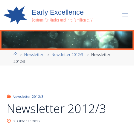
E
a
r
l
y
E
x
c
e
l
l
e
n
c
e
Zentrum für Kinder und ihre Familien e. V.
Start
Newsletter
Newsletter 2012/3
Newsletter
2012/3
Newsletter 2012/3
Newsletter 2012/3
2. Oktober 2012