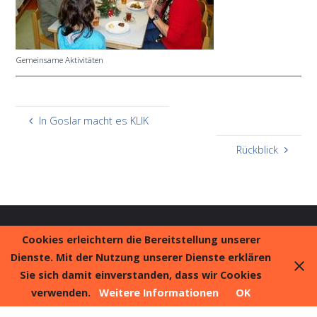
Gemeinsame Aktivitäten
In Goslar macht es KLIK
Rückblick
© 2018 Early Excellence – Zentrum für Kinder und ihre Familien
Cookies erleichtern die Bereitstellung unserer
e. V. |
Impressum
|
Datenschutz
Dienste. Mit der Nutzung unserer Dienste erklären
Sie sich damit einverstanden, dass wir Cookies
verwenden.
Weitere Informationen
OK
Präsentiert von
Fluida
&
WordPress.