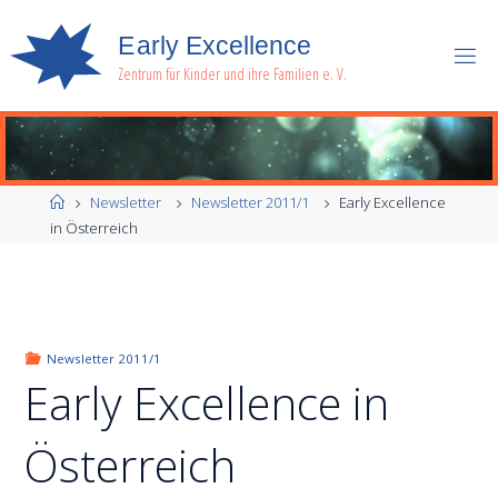
E
a
r
l
y
E
x
c
e
l
l
e
n
c
e
Zentrum für Kinder und ihre Familien e. V.
Start
Newsletter
Newsletter 2011/1
Early Excellence
in Österreich
Newsletter 2011/1
Early Excellence in
Österreich